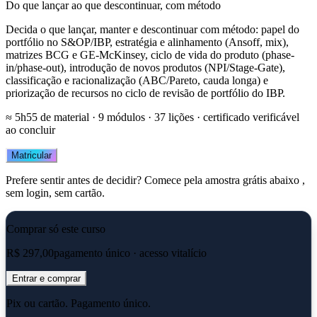
Do que lançar ao que descontinuar, com método
Decida o que lançar, manter e descontinuar com método: papel do
portfólio no S&OP/IBP, estratégia e alinhamento (Ansoff, mix),
matrizes BCG e GE-McKinsey, ciclo de vida do produto (phase-
in/phase-out), introdução de novos produtos (NPI/Stage-Gate),
classificação e racionalização (ABC/Pareto, cauda longa) e
priorização de recursos no ciclo de revisão de portfólio do IBP.
≈ 5h55 de material ·
9 módulos
· 37 lições
· certificado verificável
ao concluir
Matricular
Prefere sentir antes de decidir? Comece pela amostra grátis abaixo ,
sem login, sem cartão.
Comprar só este curso
R$ 297,00
pagamento único · acesso vitalício
Entrar e comprar
Pix ou cartão. Pagamento único.