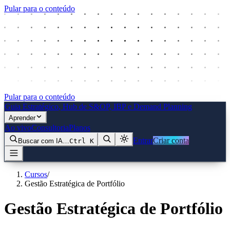
Pular para o conteúdo
Pular para o conteúdo
Guia Estratégico
, Hub de S&OP, IBP e Demand Planning
Aprender
Ao vivo
Consultoria
Planos
Entrar
Criar conta
Buscar com IA…
Ctrl
K
Cursos
/
Gestão Estratégica de Portfólio
Gestão Estratégica de Portfólio