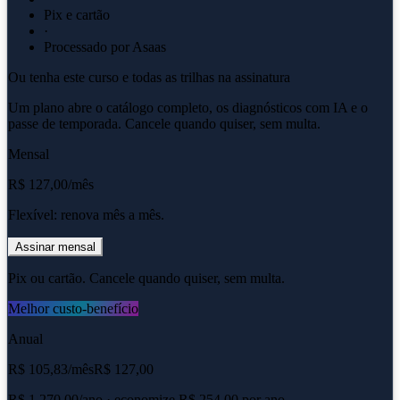
Pix e cartão
·
Processado por Asaas
Ou tenha este curso e todas as trilhas na assinatura
Um plano abre o catálogo completo, os diagnósticos com IA e o
passe de temporada. Cancele quando quiser, sem multa.
Mensal
R$ 127,00
/mês
Flexível: renova mês a mês.
Assinar mensal
Pix ou cartão. Cancele quando quiser, sem multa.
Melhor custo-benefício
Anual
R$ 105,83
/mês
R$ 127,00
R$ 1.270,00
/ano
· economize R$ 254,00 por ano