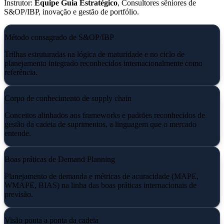
Instrutor:
Equipe Guia Estratégico
, Consultores sêniores de
S&OP/IBP, inovação e gestão de portfólio.
Método consagrado de S&OP/IBP
Trilhas estruturadas na lógica de maturidade e no ciclo de
planejamento integrado reconhecidos internacionalmente como
referência.
Corpo de conhecimento de supply chain
Conceitos alinhados aos frameworks e padrões reconhecidos de
gestão da cadeia de suprimentos, a linguagem que o mercado
entende.
Boas práticas de Demand Planning
Planejamento de demanda e métricas de acuracidade (MAPE,
WMAPE, BIAS) na linha das boas práticas internacionais de
previsão.
Visão ponta a ponta da cadeia