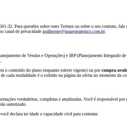
001-32
. Para questões sobre estes Termos ou sobre o seu contrato, fal
 no canal de privacidade
guilherme@guiaestrategico.com.br
.
anejamento de Vendas e Operações) e IBP (Planejamento Integrado de 
.
era o conteúdo do plano enquanto estiver vigente) ou por
compra avul
o de cada modalidade é o exibido na página da oferta no momento da co
nformações verdadeiras, completas e atualizadas. Você é responsável por
não autorizado.
ocê declara ter idade e capacidade civil para contratar.