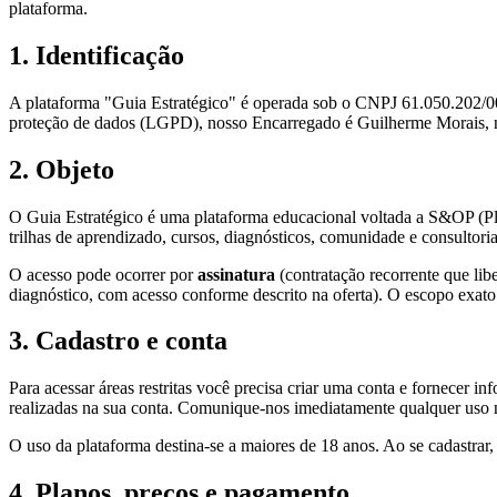
plataforma.
1. Identificação
A plataforma "Guia Estratégico" é operada sob o CNPJ
61.050.202/0
proteção de dados (LGPD), nosso Encarregado é
Guilherme Morais
,
2. Objeto
O Guia Estratégico é uma plataforma educacional voltada a S&OP (Pl
trilhas de aprendizado, cursos, diagnósticos, comunidade e consultoria
O acesso pode ocorrer por
assinatura
(contratação recorrente que lib
diagnóstico, com acesso conforme descrito na oferta). O escopo exat
3. Cadastro e conta
Para acessar áreas restritas você precisa criar uma conta e fornecer i
realizadas na sua conta. Comunique-nos imediatamente qualquer uso 
O uso da plataforma destina-se a maiores de 18 anos. Ao se cadastrar, v
4. Planos, preços e pagamento