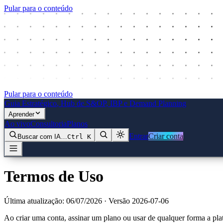
Pular para o conteúdo
Pular para o conteúdo
Guia Estratégico
, Hub de S&OP, IBP e Demand Planning
Aprender
Ao vivo
Consultoria
Planos
Entrar
Criar conta
Buscar com IA…
Ctrl
K
Termos de Uso
Última atualização:
06/07/2026
· Versão
2026-07-06
Ao criar uma conta, assinar um plano ou usar de qualquer forma a pla