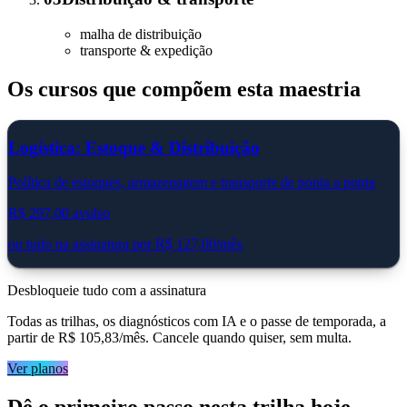
malha de distribuição
transporte & expedição
Os cursos que compõem esta maestria
Logística: Estoque & Distribuição
Política de estoques, armazenagem e transporte de ponta a ponta
R$ 297,00
avulso
ou tudo na assinatura por
R$ 127,00
/mês
Desbloqueie tudo com a assinatura
Todas as trilhas, os diagnósticos com IA e o passe de temporada
, a
partir de R$ 105,83/mês
. Cancele quando quiser, sem multa.
Ver planos