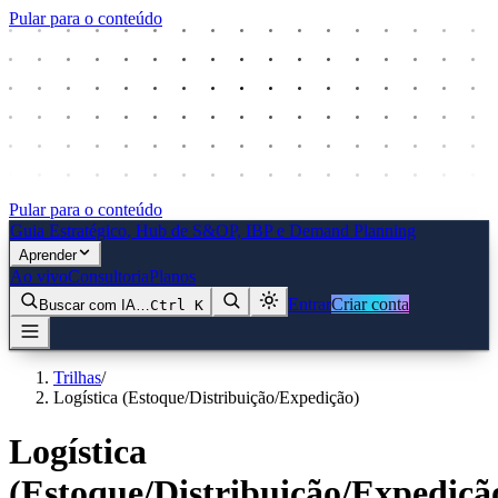
Pular para o conteúdo
Pular para o conteúdo
Guia Estratégico
, Hub de S&OP, IBP e Demand Planning
Aprender
Ao vivo
Consultoria
Planos
Entrar
Criar conta
Buscar com IA…
Ctrl
K
Trilhas
/
Logística (Estoque/Distribuição/Expedição)
Logística
(Estoque/Distribuição/Expediçã