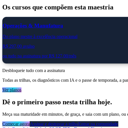
Os cursos que compõem esta maestria
Operações & Manufatura
Do plano mestre à excelência operacional
R$ 297,00
avulso
ou tudo na assinatura por
R$ 127,00
/mês
Desbloqueie tudo com a assinatura
Todas as trilhas, os diagnósticos com IA e o passe de temporada
, a pa
Ver planos
Dê o primeiro passo nesta trilha hoje.
Meça sua maturidade em minutos, de graça, e saia com um plano, ou e
Começar agora
Assinar e destravar a trilha
Entrar na comunidade