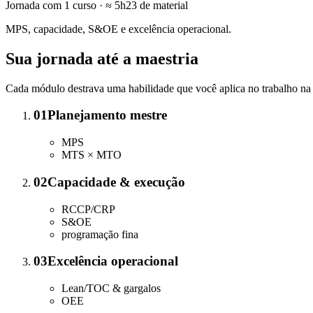
Jornada com
1
curso
· ≈ 5h23 de material
MPS, capacidade, S&OE e excelência operacional.
Sua jornada até a maestria
Cada módulo destrava uma habilidade que você aplica no trabalho na 
01
Planejamento mestre
MPS
MTS × MTO
02
Capacidade & execução
RCCP/CRP
S&OE
programação fina
03
Excelência operacional
Lean/TOC & gargalos
OEE