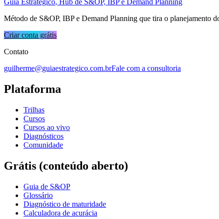
Guia Estratégico
, Hub de S&OP, IBP e Demand Planning
Método de S&OP, IBP e Demand Planning que tira o planejamento do ac
Criar conta grátis
Contato
guilherme@guiaestrategico.com.br
Fale com a consultoria
Plataforma
Trilhas
Cursos
Cursos ao vivo
Diagnósticos
Comunidade
Grátis (conteúdo aberto)
Guia de S&OP
Glossário
Diagnóstico de maturidade
Calculadora de acurácia