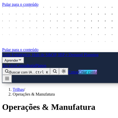
Pular para o conteúdo
Pular para o conteúdo
Guia Estratégico
, Hub de S&OP, IBP e Demand Planning
Aprender
Ao vivo
Consultoria
Planos
Entrar
Criar conta
Buscar com IA…
Ctrl
K
Trilhas
/
Operações & Manufatura
Operações & Manufatura